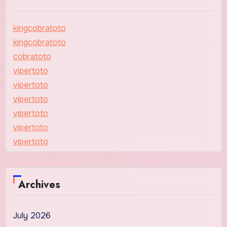
kingcobratoto
kingcobratoto
cobratoto
vipertoto
vipertoto
vipertoto
vipertoto
vipertoto
vipertoto
Archives
July 2026