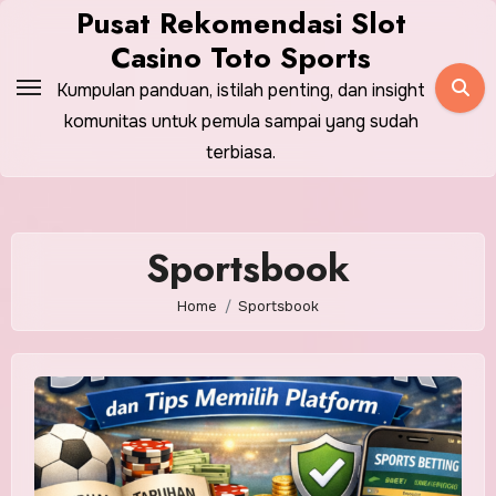
Skip
Pusat Rekomendasi Slot
to
Casino Toto Sports
content
Kumpulan panduan, istilah penting, dan insight
komunitas untuk pemula sampai yang sudah
terbiasa.
Sportsbook
Home
Sportsbook