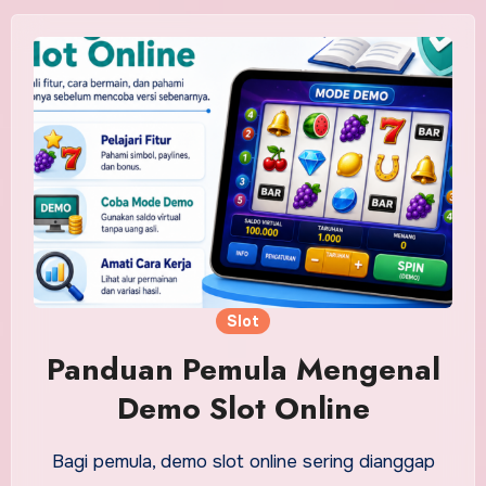
Slot
Panduan Pemula Mengenal
Demo Slot Online
Bagi pemula, demo slot online sering dianggap