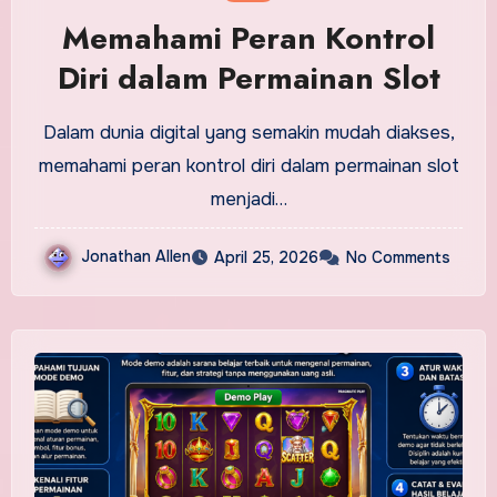
Memahami Peran Kontrol
Diri dalam Permainan Slot
Dalam dunia digital yang semakin mudah diakses,
memahami peran kontrol diri dalam permainan slot
menjadi…
Jonathan Allen
April 25, 2026
No Comments