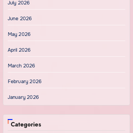
July 2026
June 2026
May 2026
April 2026
March 2026
February 2026
January 2026
Categories