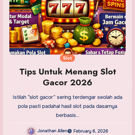
Slot
Tips Untuk Menang Slot
Gacor 2026
Istilah “slot gacor” sering terdengar seolah ada
pola pasti padahal hasil slot pada dasarnya
berbasis…
Jonathan Allen
February 6, 2026